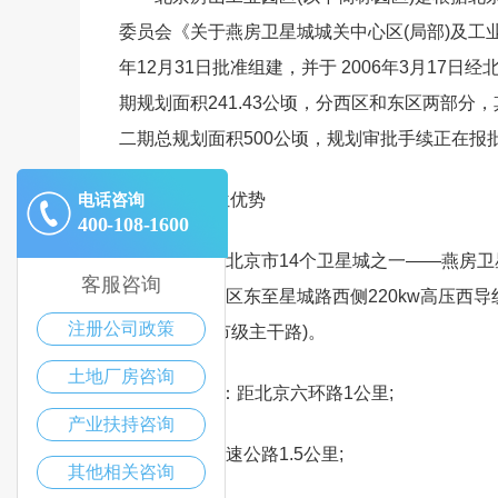
委员会《关于燕房卫星城城关中心区(局部)及工
年12月31日批准组建，并于 2006年3月17
期规划面积241.43公顷，分西区和东区两部分，
二期总规划面积500公顷，规划审批手续正在报
一、 区位优势
电话咨询
400-108-1600
园区位于北京市14个卫星城之一――燕房卫
客服咨询
交通便捷。园区东至星城路西侧220kw高压西
注册公司政策
北至大件路(市级主干路)。
土地厂房咨询
(一)公路：距北京六环路1公里;
产业扶持咨询
距京石高速公路1.5公里;
其他相关咨询