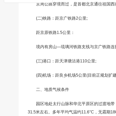
京周公路穿境而过，是首都北京通往祖国西
(二)铁路：距京广铁路2公里;
距京原铁路1.5公里：
境内有房山―琉璃河铁路支线与京广铁路连
(三)港口：距天津塘沽港110公里;
(四)机场：距良乡机场5公里(目前正规划扩
二、地质气候条件
园区地处太行山脉和华北平原区的过渡地带
31.5米左右。多年平均气温约11.6°C，无霜期